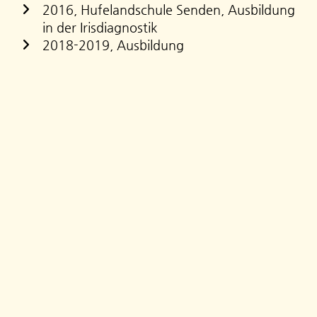
2016, Hufelandschule Senden, Ausbildung
in der Irisdiagnostik
2018-2019, Ausbildung
„Naturheilkundlicher Heilpraktiker“ an der
Hufelandschule Senden
2020, Kindernaturheilkunde an der
Hufelandschule Senden
Kontakt