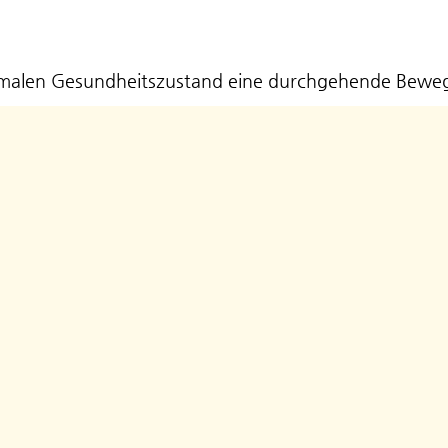
ptimalen Gesundheitszustand eine durchgehende Bewe
n kann es dazu kommen, dass sich Organe gegenseit
inschränkung andere, umgebende Strukturen wie Musk
 der Therapeut diese Verspannungen mit seinen Hände
eren Organe, sowie deren Gewebe und die spezielle F