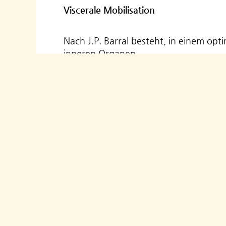
Viscerale Mobilisation
Nach J.P. Barral besteht, in einem o
inneren Organen.
Durch Verspannungen und Verklebunge
Beweglichkeit behindern oder diese E
Gelenke in ihrer Funktion behindert.
Bei der Visceralen Manipulation spürt
um die normale Beweglichkeit der inn
verbessern.