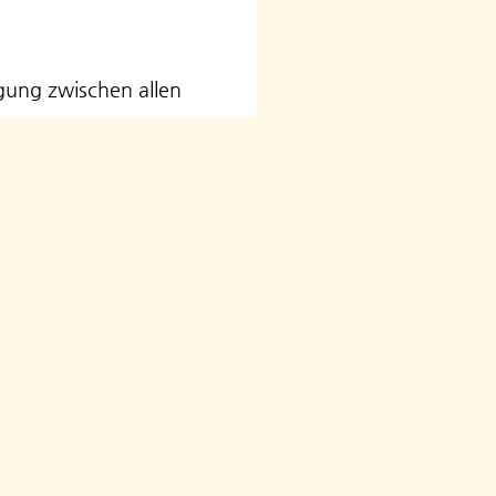
gung zwischen allen
ig in ihrer
ulatur, Fascien und
n auf und löst diese,
unktion wieder zu