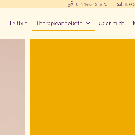
02543-2182820
INFO
Leitbild
Therapieangebote
Über mich